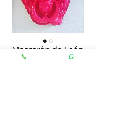
Mascarón de León
Precio
$250.000
Agotado
Mascarón  de León de medidas 70 cm 
de alto por 50 de ancho diferentes 
colores
Fabricación a pedido